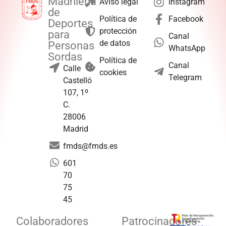
Madrileña
Aviso legal
Instagram
de
Política de
Facebook
Deportes
protección
para
Canal
de datos
Personas
WhatsApp
Sordas
Política de
Canal
Calle
cookies
Telegram
Castelló
107, 1º
C.
28006
Madrid
fmds@fmds.es
601
70
75
45
Colaboradores
Patrocinadores