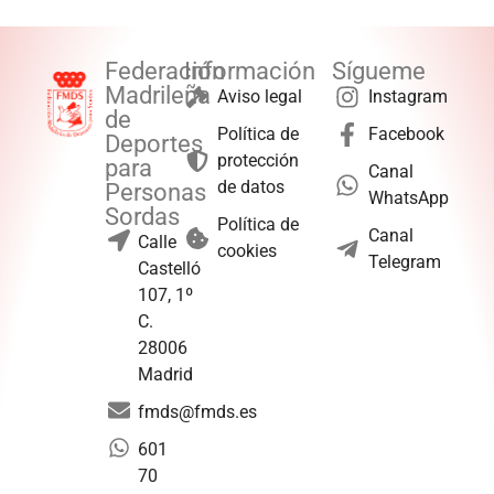
Federación
Información
Sígueme
Madrileña
Aviso legal
Instagram
de
Política de
Facebook
Deportes
protección
para
Canal
de datos
Personas
WhatsApp
Sordas
Política de
Canal
Calle
cookies
Telegram
Castelló
107, 1º
C.
28006
Madrid
fmds@fmds.es
601
70