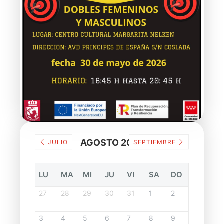
AGOSTO 2026
JULIO
SEPTIEMBRE
LU
MA
MI
JU
VI
SA
DO
27
28
29
30
31
1
2
3
4
5
6
7
8
9