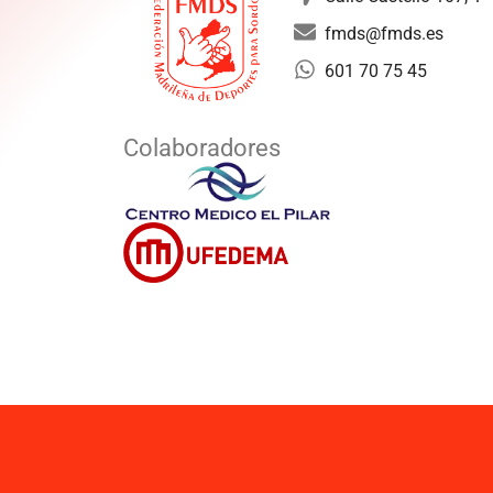
fmds@fmds.es
601 70 75 45
Colaboradores