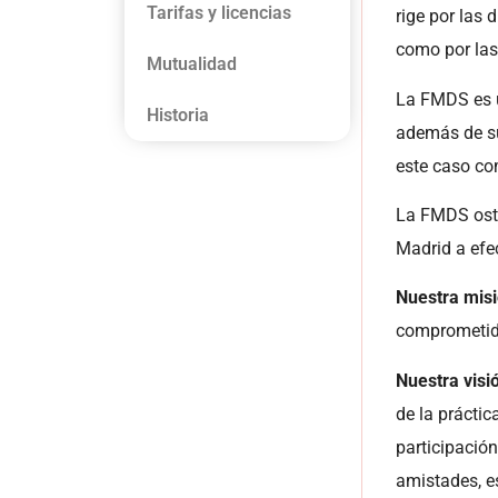
Tarifas y licencias
rige por las 
como por las
Mutualidad
La FMDS es un
Historia
además de su
este caso co
La FMDS oste
Madrid a efe
Nuestra mis
comprometido
Nuestra visi
de la práctic
participación
amistades, es