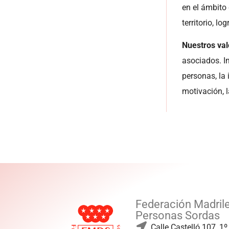
en el ámbito 
territorio, l
Nuestros va
asociados. I
personas, la 
motivación, l
Federación Madril
Personas Sordas
Calle Castelló 107, 1