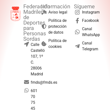
Federación
Información
Sígueme
Madrileña
Aviso legal
Instagram
de
Política de
Facebook
Deportes
protección
para
Canal
de datos
Personas
WhatsApp
Sordas
Política de
Canal
Calle
cookies
Telegram
Castelló
107, 1º
C.
28006
Madrid
fmds@fmds.es
601
70
75
45