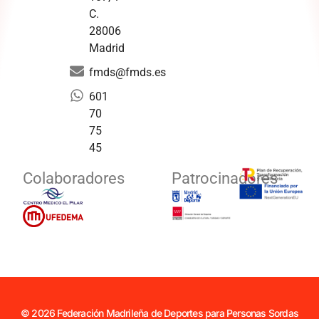
C.
28006
Madrid
fmds@fmds.es
601
70
75
45
Colaboradores
Patrocinadores
© 2026 Federación Madrileña de Deportes para Personas Sordas