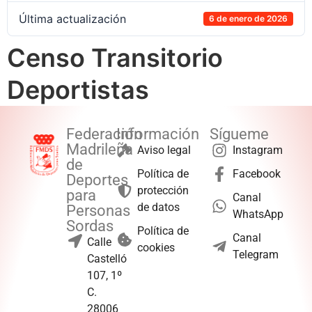
Última actualización
6 de enero de 2026
Censo Transitorio
Deportistas
Federación
Información
Sígueme
Madrileña
Aviso legal
Instagram
de
Política de
Facebook
Deportes
protección
para
Canal
de datos
Personas
WhatsApp
Sordas
Política de
Canal
Calle
cookies
Telegram
Castelló
107, 1º
C.
28006