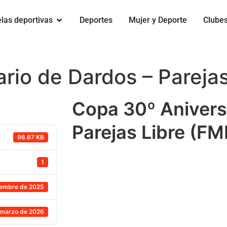
las deportivas
Deportes
Mujer y Deporte
Clube
rio de Dardos – Pareja
Copa 30º Anivers
Parejas Libre (F
96.67 KB
1
iembre de 2025
 marzo de 2026