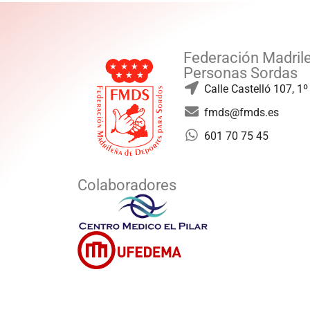
Federación Madril
Personas Sordas
Calle Castelló 107, 1
fmds@fmds.es
601 70 75 45
Colaboradores