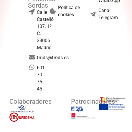
WhatsApp
Sordas
Política de
Canal
Calle
cookies
Telegram
Castelló
107, 1º
C.
28006
Madrid
fmds@fmds.es
601
70
75
45
Colaboradores
Patrocinadores