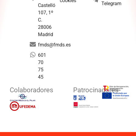
cookies
Telegram
Castelló
107, 1º
C.
28006
Madrid
fmds@fmds.es
601
70
75
45
Colaboradores
Patrocinadores