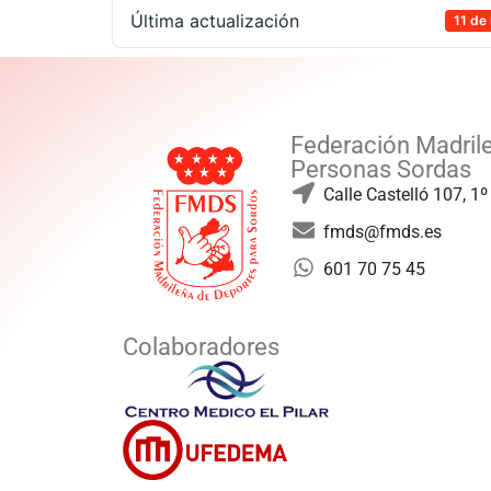
Última actualización
11 de
Federación Madril
Personas Sordas
Calle Castelló 107, 1
fmds@fmds.es
601 70 75 45
Colaboradores