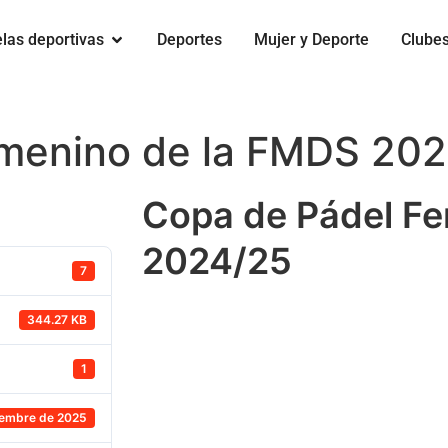
las deportivas
Deportes
Mujer y Deporte
Clube
menino de la FMDS 20
Copa de Pádel F
2024/25
7
344.27 KB
1
iembre de 2025