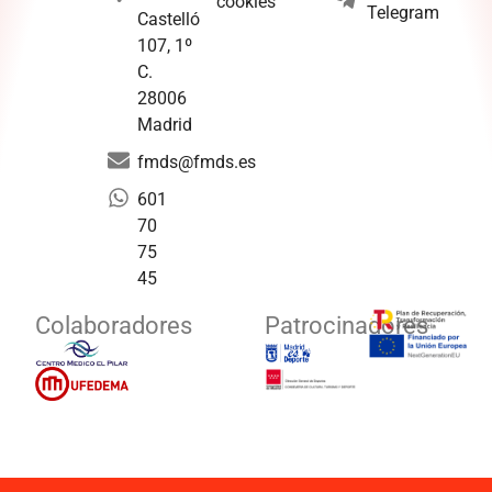
cookies
Telegram
Castelló
107, 1º
C.
28006
Madrid
fmds@fmds.es
601
70
75
45
Colaboradores
Patrocinadores