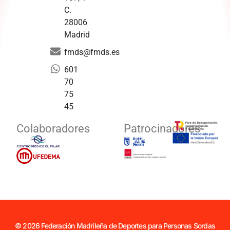
C.
28006
Madrid
fmds@fmds.es
601
70
75
45
Colaboradores
Patrocinadores
© 2026 Federación Madrileña de Deportes para Personas Sordas