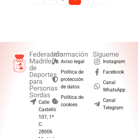
Federación
Información
Sígueme
Madrileña
Aviso legal
Instagram
de
Política de
Facebook
Deportes
protección
para
Canal
de datos
Personas
WhatsApp
Sordas
Política de
Canal
Calle
cookies
Telegram
Castelló
107, 1º
C.
28006