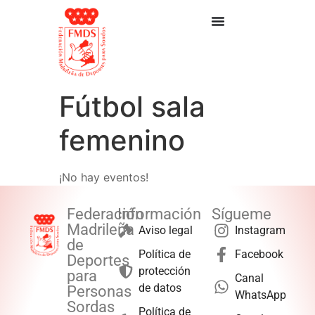
Fútbol sala
femenino
¡No hay eventos!
Federación
Información
Sígueme
Madrileña
Aviso legal
Instagram
de
Política de
Facebook
Deportes
protección
para
Canal
de datos
Personas
WhatsApp
Sordas
Política de