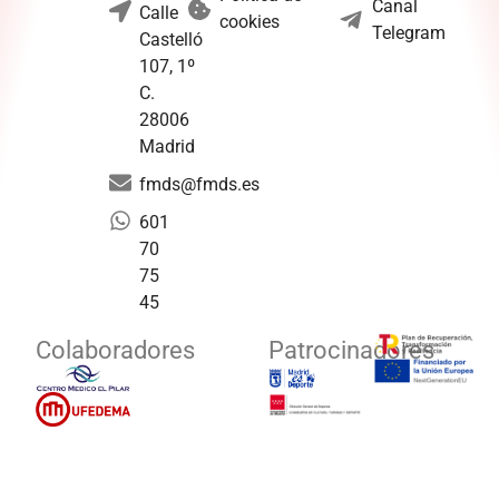
Canal
Calle
cookies
Telegram
Castelló
107, 1º
C.
28006
Madrid
fmds@fmds.es
601
70
75
45
Colaboradores
Patrocinadores