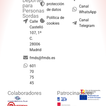
Deportes
protección
para
Canal
de datos
Personas
WhatsApp
Sordas
Política de
Canal
Calle
cookies
Telegram
Castelló
107, 1º
C.
28006
Madrid
fmds@fmds.es
601
70
75
45
Colaboradores
Patrocinadores