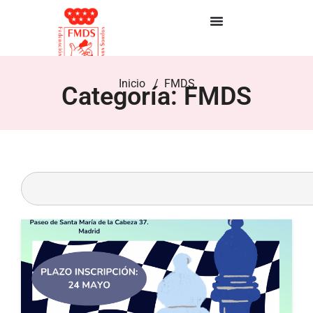
Inicio
/ FMDS
Categoría: FMDS