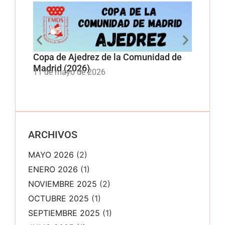
Copa de Ajedrez de la Comunidad de
Copa 
Madrid (2026)
Comun
11 de mayo de 2026
11 de
ARCHIVOS
MAYO 2026
(2)
ENERO 2026
(1)
NOVIEMBRE 2025
(2)
OCTUBRE 2025
(1)
SEPTIEMBRE 2025
(1)