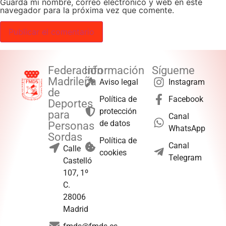
Guarda mi nombre, correo electrónico y web en este
navegador para la próxima vez que comente.
Federación
Información
Sígueme
Madrileña
Aviso legal
Instagram
de
Política de
Facebook
Deportes
protección
para
Canal
de datos
Personas
WhatsApp
Sordas
Política de
Canal
Calle
cookies
Telegram
Castelló
107, 1º
C.
28006
Madrid