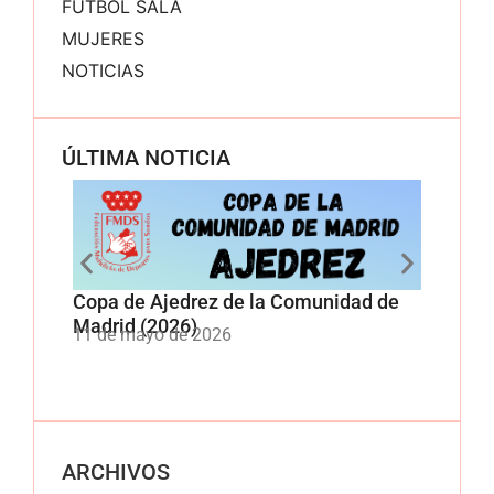
FÚTBOL SALA
MUJERES
NOTICIAS
ÚLTIMA NOTICIA
Copa de Ajedrez de la Comunidad de
Nuevo
Madrid (2026)
nuest
11 de mayo de 2026
5 de e
ARCHIVOS