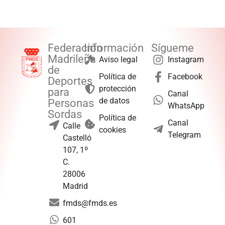
Federación
Información
Sígueme
Madrileña
Aviso legal
Instagram
de
Política de
Facebook
Deportes
protección
para
Canal
de datos
Personas
WhatsApp
Sordas
Política de
Canal
Calle
cookies
Telegram
Castelló
107, 1º
C.
28006
Madrid
fmds@fmds.es
601