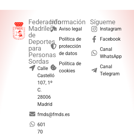
Federación
Información
Sígueme
Madrileña
Aviso legal
Instagram
de
Política de
Facebook
Deportes
protección
para
Canal
de datos
Personas
WhatsApp
Sordas
Política de
Canal
Calle
cookies
Telegram
Castelló
107, 1º
C.
28006
Madrid
fmds@fmds.es
601
70