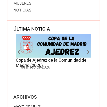
MUJERES
NOTICIAS
ÚLTIMA NOTICIA
Copa de Ajedrez de la Comunidad de
Copa 
Madrid (2026)
Comun
11 de mayo de 2026
11 de
ARCHIVOS
MAYO 2026
(2)