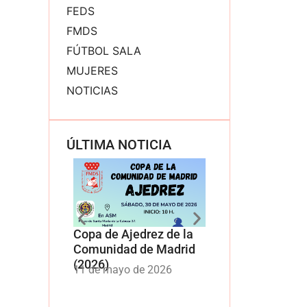
FEDS
FMDS
FÚTBOL SALA
MUJERES
NOTICIAS
ÚLTIMA NOTICIA
Copa de Ajedrez de la
Copa de Dardos
Comunidad de Madrid
Electrónicos de 
(2026)
Comunidad de 
11 de mayo de 2026
11 de mayo de 20
(2026)