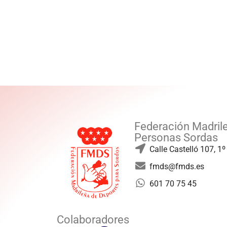
Federación Madril
Personas Sordas
Calle Castelló 107, 1
fmds@fmds.es
601 70 75 45
Colaboradores