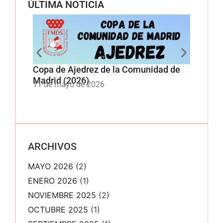
ÚLTIMA NOTICIA
Copa de Ajedrez de la Comunidad de
Copa 
Madrid (2026)
Comun
11 de mayo de 2026
11 de
ARCHIVOS
MAYO 2026
(2)
ENERO 2026
(1)
NOVIEMBRE 2025
(2)
OCTUBRE 2025
(1)