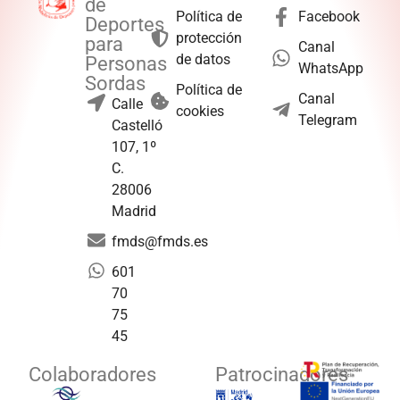
de
Política de
Facebook
Deportes
protección
para
Canal
de datos
Personas
WhatsApp
Sordas
Política de
Canal
Calle
cookies
Telegram
Castelló
107, 1º
C.
28006
Madrid
fmds@fmds.es
601
70
75
45
Colaboradores
Patrocinadores