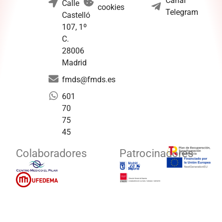
Canal
Calle
cookies
Telegram
Castelló
107, 1º
C.
28006
Madrid
fmds@fmds.es
601
70
75
45
Colaboradores
Patrocinadores