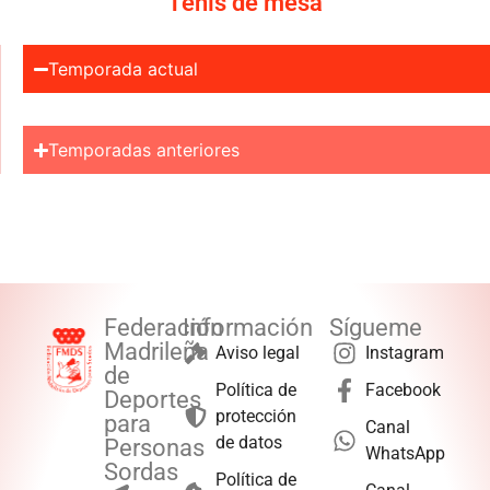
Tenis de mesa
Temporada actual
Temporadas anteriores
Federación
Información
Sígueme
Madrileña
Aviso legal
Instagram
de
Política de
Facebook
Deportes
protección
para
Canal
de datos
Personas
WhatsApp
Sordas
Política de