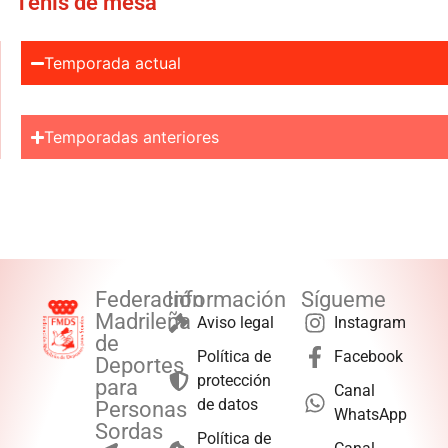
Tenis de mesa
Temporada actual
Temporadas anteriores
Federación
Información
Sígueme
Madrileña
Aviso legal
Instagram
de
Política de
Facebook
Deportes
protección
para
Canal
de datos
Personas
WhatsApp
Sordas
Política de