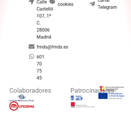
Canal
Calle
cookies
Telegram
Castelló
107, 1º
C.
28006
Madrid
fmds@fmds.es
601
70
75
45
Colaboradores
Patrocinadores