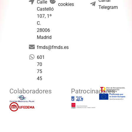
Canal
Calle
cookies
Telegram
Castelló
107, 1º
C.
28006
Madrid
fmds@fmds.es
601
70
75
45
Colaboradores
Patrocinadores