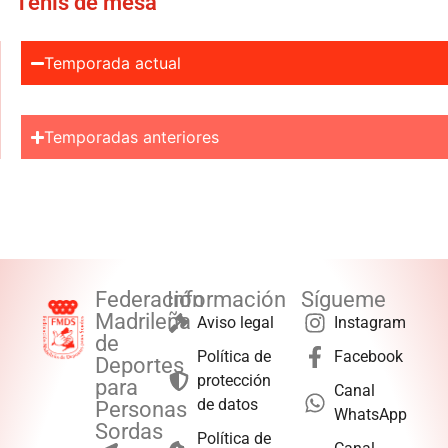
Tenis de mesa
Temporada actual
Temporadas anteriores
Federación
Información
Sígueme
Madrileña
Aviso legal
Instagram
de
Política de
Facebook
Deportes
protección
para
Canal
de datos
Personas
WhatsApp
Sordas
Política de