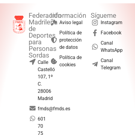
Federación
Información
Sígueme
Madrileña
Aviso legal
Instagram
de
Política de
Facebook
Deportes
protección
para
Canal
de datos
Personas
WhatsApp
Sordas
Política de
Canal
Calle
cookies
Telegram
Castelló
107, 1º
C.
28006
Madrid
fmds@fmds.es
601
70
75