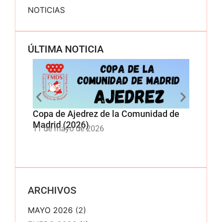
NOTICIAS
ÚLTIMA NOTICIA
Copa de Ajedrez de la Comunidad de
Copa 
Madrid (2026)
Comun
11 de mayo de 2026
11 de
ARCHIVOS
MAYO 2026
(2)