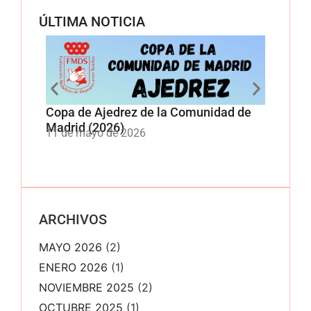
ÚLTIMA NOTICIA
Copa de Ajedrez de la Comunidad de
Copa 
Madrid (2026)
Comun
11 de mayo de 2026
11 de
ARCHIVOS
MAYO 2026
(2)
ENERO 2026
(1)
NOVIEMBRE 2025
(2)
OCTUBRE 2025
(1)