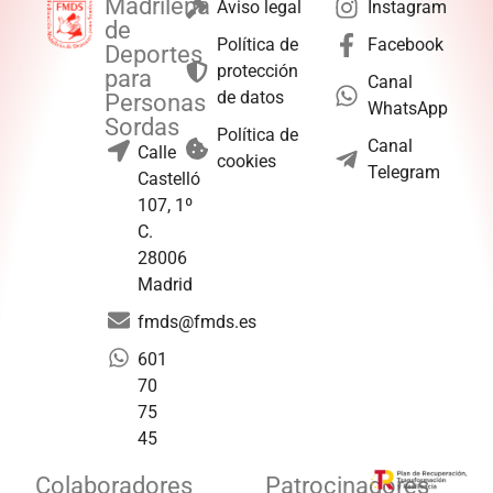
Madrileña
Aviso legal
Instagram
de
Política de
Facebook
Deportes
protección
para
Canal
de datos
Personas
WhatsApp
Sordas
Política de
Canal
Calle
cookies
Telegram
Castelló
107, 1º
C.
28006
Madrid
fmds@fmds.es
601
70
75
45
Colaboradores
Patrocinadores