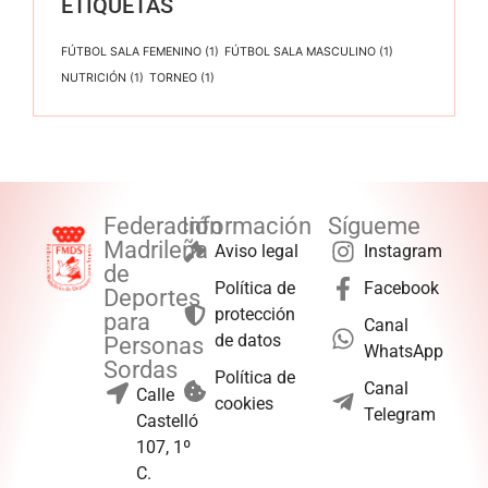
ETIQUETAS
FÚTBOL SALA FEMENINO
(1)
FÚTBOL SALA MASCULINO
(1)
NUTRICIÓN
(1)
TORNEO
(1)
Federación
Información
Sígueme
Madrileña
Aviso legal
Instagram
de
Política de
Facebook
Deportes
protección
para
Canal
de datos
Personas
WhatsApp
Sordas
Política de
Canal
Calle
cookies
Telegram
Castelló
107, 1º
C.