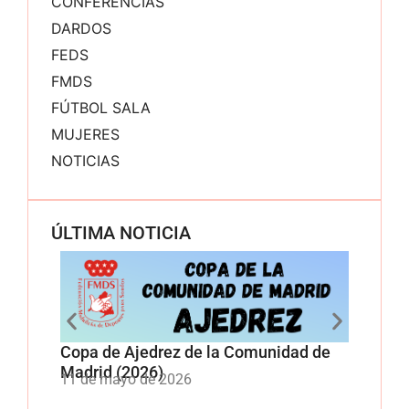
CONFERENCIAS
DARDOS
FEDS
FMDS
FÚTBOL SALA
MUJERES
NOTICIAS
ÚLTIMA NOTICIA
Copa de Ajedrez de la Comunidad de
Copa 
Madrid (2026)
Comun
11 de mayo de 2026
11 de