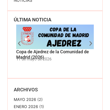
NOTICIAS
ÚLTIMA NOTICIA
Copa de Ajedrez de la Comunidad de
Copa 
Madrid (2026)
Comun
11 de mayo de 2026
11 de
ARCHIVOS
MAYO 2026
(2)
ENERO 2026
(1)