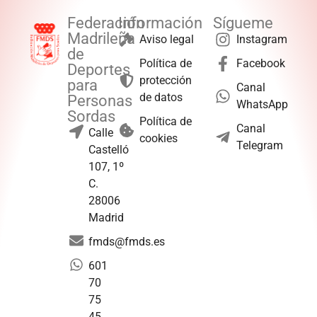
Federación
Información
Sígueme
Madrileña
Aviso legal
Instagram
de
Política de
Facebook
Deportes
protección
para
Canal
de datos
Personas
WhatsApp
Sordas
Política de
Canal
Calle
cookies
Telegram
Castelló
107, 1º
C.
28006
Madrid
fmds@fmds.es
601
70
75
45